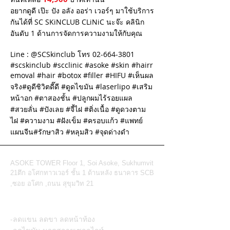
อยากดูดี เป๊ะ ปัง อลัง ออร่า เวอร์ๆ มาใช้บริการ
กันได้ที่ SC SKiNCLUB CLiNiC นะจ๊ะ คลินิก
อันดับ 1 ด้านการจัดการความงามให้กับคุณ
Line : @SCSkinclub โทร
02-664-3801
‪#‎scskinclub‬ ‪#‎scclinic‬ ‪#‎asoke‬ ‪#‎skin‬ ‪#‎hairr
emoval‬ ‪#‎hair‬ ‪#‎botox‬ ‪#‎filler‬ ‪#‎HIFU‬ ‪#‎เห็นผล
จริง‬‪#‎ดูดีชิวิตดี๊ดี‬ ‪#‎ดูดไขมัน‬ ‪#‎laserlipo‬ ‪#‎เสริม
หน้าอก‬ ‪#‎ตาสองชั้น‬ ‪#‎ปลูกผมไร้รอยแผล‬
‪#‎สวยลั่น‬ ‪#‎ปังเลย‬ ‪#‎จี้ไฝ‬ ‪#‎ติ่งเนื้อ‬ ‪#‎ดูดวงตาม
ไฝ‬ ‪#‎ความงาม‬ ‪#‎ฝังเข็ม‬ ‪#‎ครอบแก้ว‬ ‪#‎แพทย์
แผนจีน‬‪#‎รักษาสิว‬ ‪#‎หลุมสิว‬ ‪#‎จุดด่างดำ‬
© 2014 by SC SKINCLUB.
ASOKE TOWER Floor 1, Soi Asoke, Sukhumvit
21
ตึก อโศกทาวเวอร์ ชั้น 1 ด้านหลัง ธนาคาร SCB
,ซอย อโศก ,ถนน สุขุมวิท 21
Body treatment
-ลดแขน ลดขา ลดหน้าท้อง